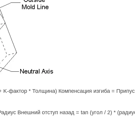
с + K-фактор * Толщина) Компенсация изгиба = Припус
 Радиус Внешний отступ назад = tan (угол / 2) * (радиу