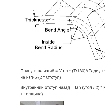
Припуск на изгиб = Угол * (T/180)*(Радиу
на изгиб-(2 * Отступ)
Внутренний отступ назад = tan (угол / 2) *
+ толщина)